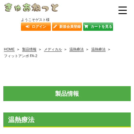
ようこそゲスト様
ログイン
新規会員登録
カートを見る
ホーム
HOME
製品情報
メディカル
温熱療法
温熱療法
フィットアンポ FA-2
新着情報
事業案内
製品情報
製品情報
介護保険制度
温熱療法
お問い合わせ